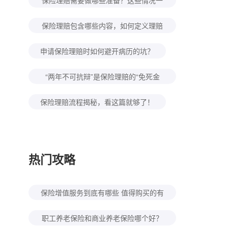
保险理赔需要做哪些准备？这些情况一
定会被拒赔，千万别做！
保险理赔包含哪些内容，如何定义理赔
伤残标准？
申请保险理赔时如何避开病历的坑？
“两年不可抗辩”是保险理赔的“免死金
牌”？那可不一定！
保险理赔流程揭秘，看这篇就够了！
热门攻略
保险增值服务到底有哪些 值得购买的有
几种？
职工养老保险和商业养老保险哪个好？