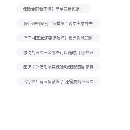
自己规划养老怎么考虑？
保险合同看不懂？简单四步搞定！
保险理赔案例：结婚第二晚丈夫意外去
世！怀孕妻子去保险公司领回来100万
有了相互宝还要保险吗？看完你就知道
了！
缴纳的五险一金哪些可以随时用 哪些只
能特定时间用？
医保卡外借影响买保险和保险理赔 是真
的吗？
治疗癌症有医保就够了 还需要商业保险
吗？