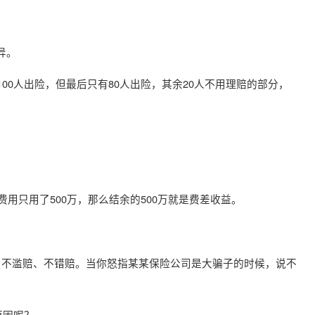
异。
00人出险，但最后只有80人出险，其余20人不用理赔的部分，
费用只用了500万，那么结余的500万就是费差收益。
、不滥赔、不错赔。当你怒指某某保险公司是大骗子的时候，说不
原因呢？