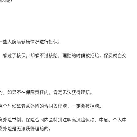
一些人隐瞒健康情况进行投保。
，躲过了核保，却躲不过核赔，理赔的时候被拒赔，保费就白交
的。如果不在保障责任内，肯定无法获得理赔。
这个时候拿着意外险的合同去理赔，一定会被拒赔。
意外险举例，保险合同内会特别注明高风险运动、中暑、个人中
意外险是无法获得理赔的。