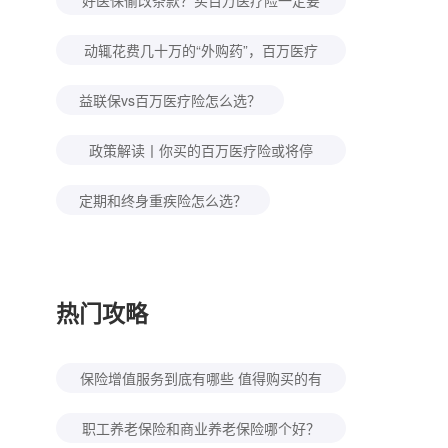
好医保偷改条款？买百万医疗险一定要
注意这几点！
动辄花费几十万的“外购药”，百万医疗
险不能赔？
益联保vs百万医疗险怎么选？
政策解读丨你买的百万医疗险或将停
售！
定期和终身重疾险怎么选？
热门攻略
保险增值服务到底有哪些 值得购买的有
几种？
职工养老保险和商业养老保险哪个好？