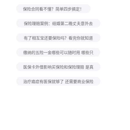
自己规划养老怎么考虑？
保险合同看不懂？简单四步搞定！
保险理赔案例：结婚第二晚丈夫意外去
世！怀孕妻子去保险公司领回来100万
有了相互宝还要保险吗？看完你就知道
了！
缴纳的五险一金哪些可以随时用 哪些只
能特定时间用？
医保卡外借影响买保险和保险理赔 是真
的吗？
治疗癌症有医保就够了 还需要商业保险
吗？